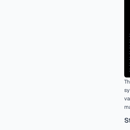
Th
sy
va
ma
S