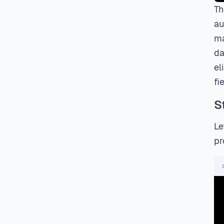
Th
au
ma
da
el
fi
S
Le
pr