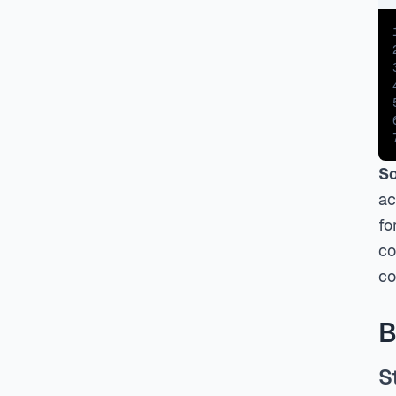
So
ac
fo
co
co
B
S