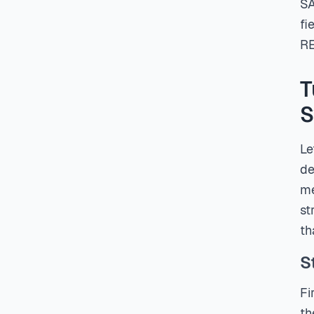
SA
fi
RE
T
S
Le
de
me
st
th
S
Fi
th