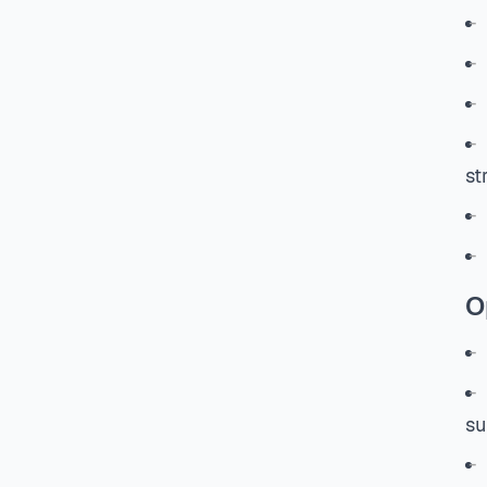
st
O
su