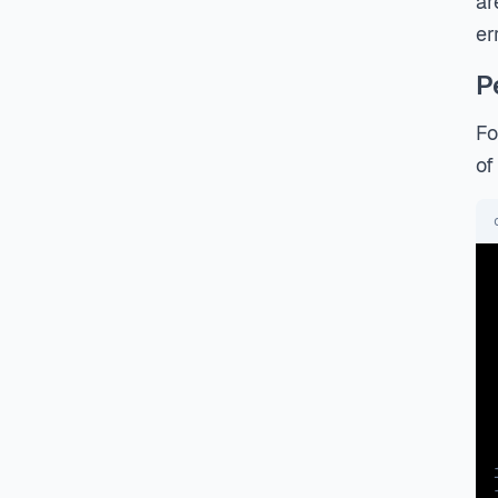
ar
er
P
Fo
of