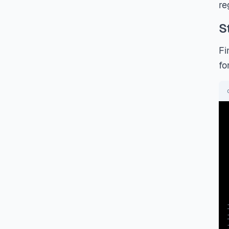
re
S
Fi
fo