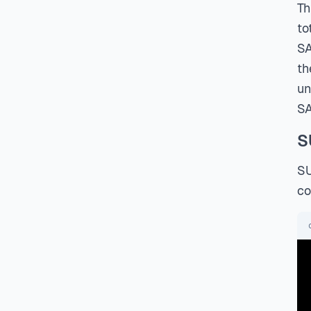
Th
to
SA
th
un
SA
S
SU
co