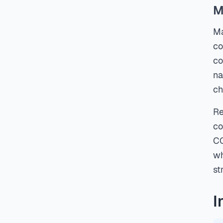
M
Ma
co
co
na
ch
Re
co
CO
wh
st
I