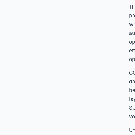
Th
pr
wh
au
op
ef
op
CO
da
be
la
SU
vo
Un