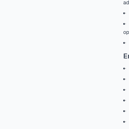
ad
op
E