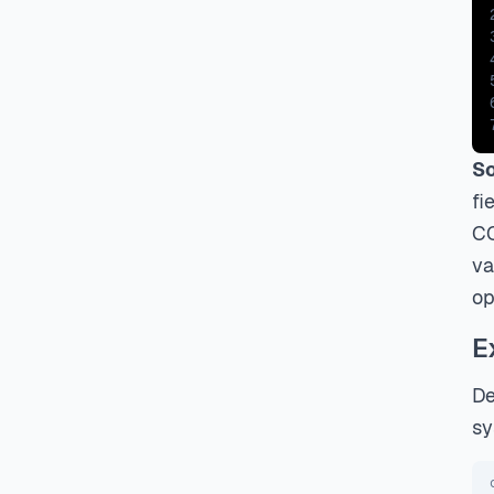
So
fi
CO
va
op
E
De
sy